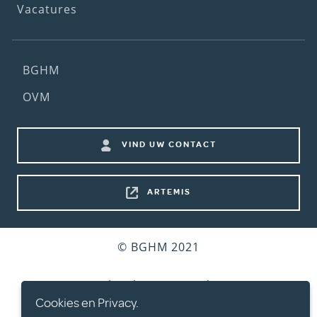
Vacatures
Footer
BGHM
(2nd
OVM
menu)
Footer
VIND UW CONTACT
shortcuts
ARTEMIS
Bottom
© BGHM 2021
footer
Gebruiksvoorwaarden
Cookies en Privacy.