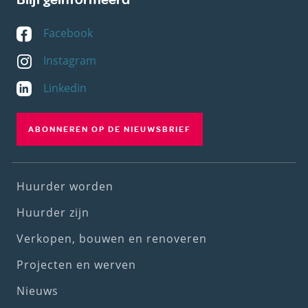
Facebook
Instagram
Linkedin
ABONNEREN OP DE NIEUWSBRIEF
Footer
Huurder worden
(1st
Huurder zijn
menu)
Verkopen, bouwen en renoveren
Projecten en werven
Nieuws