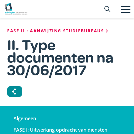
Overslaan
Searc
Zoeken
en
T
n
naar
de
Kruimelpad
FASE II : AANWIJZING STUDIEBUREAUS
inhoud
gaan
II. Type
documenten na
30/06/2017
Navigation
Algemeen
principale
FASE I: Uitwerking opdracht van diensten