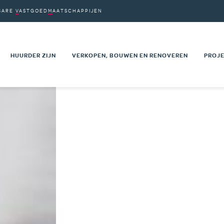
BARE
VASTGOED
MAATSCHAPPIJEN
VM'S
PDRACHTEN
HUURDER ZIJN
VERKOPEN, BOUWEN EN RENOVEREN
PROJE
on
AARDEN
UW HUURWAARBORG
VASTGOED TE KOOP
NIEU
VOOR EEN
UW SOCIALE BEGELEIDING
PRIVÉ SECTOR
RENO
HUURPRIJS EN HUURLASTEN
OPENBARE SECTOR
PROJ
 KANDIDATUUR
MUTATIE NAAR EEN ANDERE
TECHNISCHE DOCUMENTEN
MAAT
EN WONING
WONING
KAAR
T
ADVIESRADEN VAN DE HUURDERS
NEN
EEN KLACHT INDIENEN