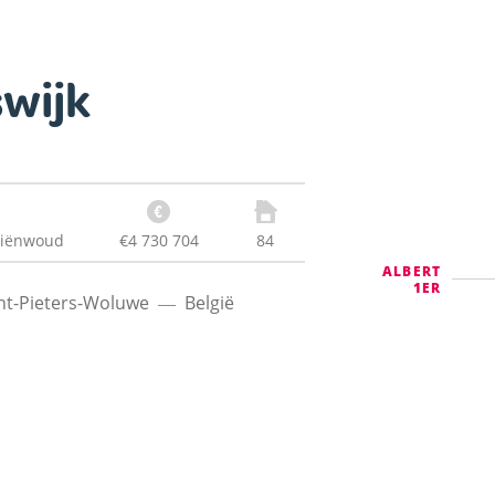
wijk
niënwoud
€4 730 704
84
ALBERT
1ER
nt-Pieters-Woluwe
België