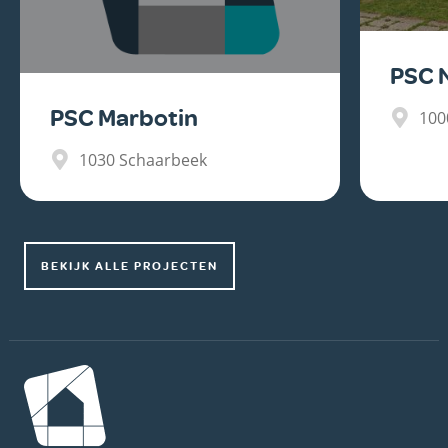
PSC 
PSC Marbotin
100
1030
Schaarbeek
BEKIJK ALLE PROJECTEN
Afbeelding