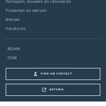
menu)
Verkopen, bouwen en renoveren
Projecten en werven
Nieuws
Vacatures
Footer
BGHM
(2nd
OVM
menu)
Footer
VIND UW CONTACT
shortcuts
ARTEMIS
Bottom