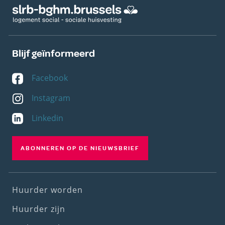
Blijf geïnformeerd
Facebook
Instagram
Linkedin
ABONNEREN OP DE NIEUWSBRIEF
Footer
Huurder worden
(1st
Huurder zijn