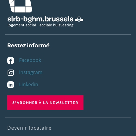
Restez informé
Facebook
Instagram
Linkedin
S'ABONNER À LA NEWSLETTER
Footer
Devenir locataire