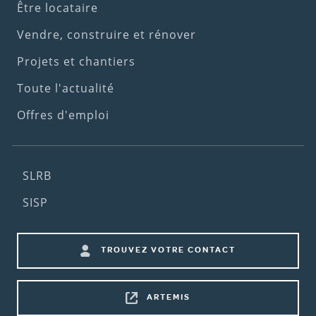
(1st
Être locataire
menu)
Vendre, construire et rénover
Projets et chantiers
Toute l'actualité
Offres d'emploi
Footer
SLRB
(2nd
SISP
menu)
Footer
TROUVEZ VOTRE CONTACT
shortcuts
ARTEMIS