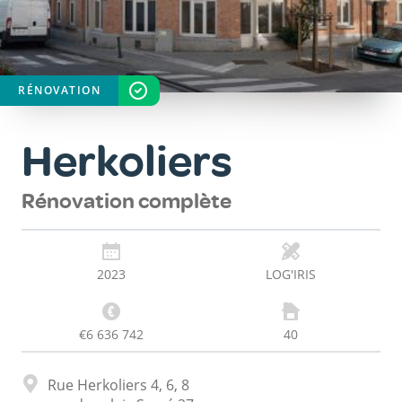
RÉNOVATION
STATUT
TERMINÉ
Herkoliers
Rénovation complète
2023
LOG'IRIS
€6 636 742
40
Adresse
Rue Herkoliers 4, 6, 8