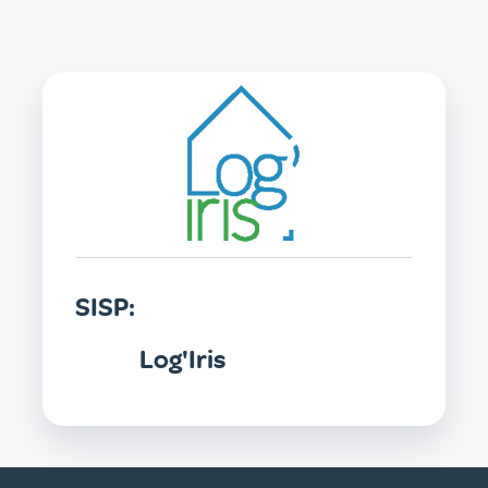
SISP
SISP:
Log'Iris