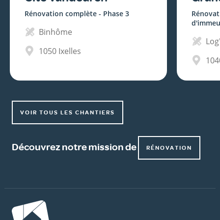
Rénovation complète - Phase 3
Rénovat
d'immeu
Binhôme
Log'
1050
Ixelles
104
VOIR TOUS LES CHANTIERS
Découvrez notre mission de
RÉNOVATION
Image