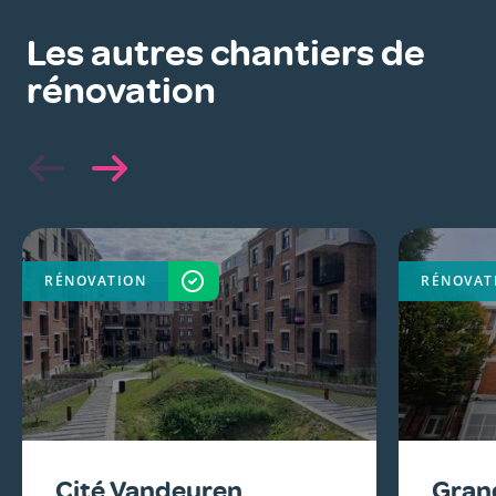
Les autres chantiers de
rénovation
RÉNOVATION
TERMINÉ
RÉNOVAT
Cité Vandeuren
Gran