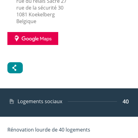
rue du relais Sacré 27
rue de la sécurité 30
1081
Koekelberg
Belgique
GOOGLE
MAPS
40
Type
Logements sociaux
de
logement
Rénovation lourde de 40 logements