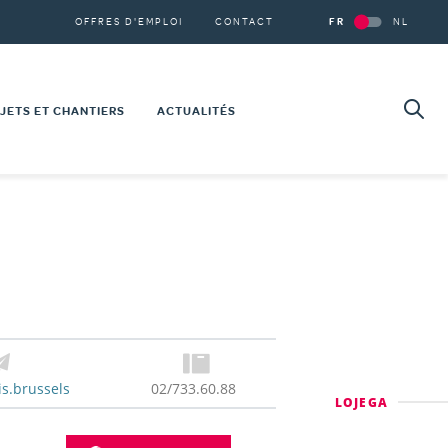
Secondary
OFFRES D'EMPLOI
CONTACT
FR
NL
navigation
Se
Re
JETS ET CHANTIERS
ACTUALITÉS
NSTRUCTIONS
NOVATIONS
JETS 101
e
%
JETS SOCIÉTAUX
RTOGRAPHIE DE NOS PROJETS
is.brussels
02/733.60.88
LOJEGA