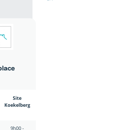
place
Site
Koekelberg
9h00 -