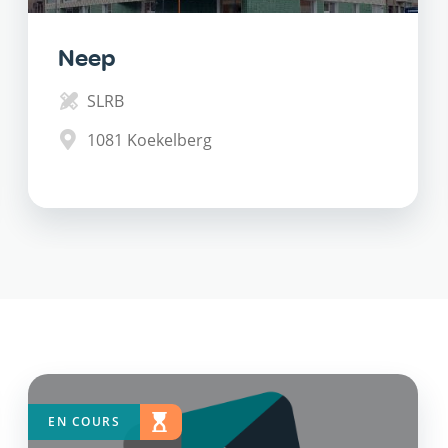
Neep
SLRB
1081
Koekelberg
EN COURS