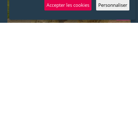
Accepter les cookies
Personnaliser
Back
to
top
Le chemin de cailloux
Projet artistique
1170
Watermael-Boitsfort
TERMINÉ