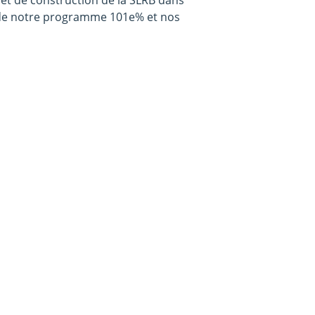
 et de construction de la SLRB dans
 de notre programme 101e% et nos