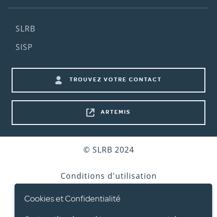
Footer
SLRB
(2nd
SISP
menu)
Footer
TROUVEZ VOTRE CONTACT
shortcuts
ARTEMIS
Bottom
© SLRB 2024
footer
Conditions d'utilisation
Cookies et Confidentialité
Vie privée