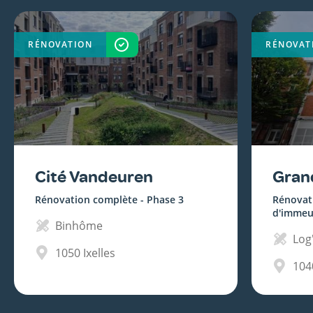
RÉNOVATION
TERMINÉ
RÉNOVAT
Cité Vandeuren
Gran
Rénovation complète - Phase 3
Rénovat
d'immeu
Binhôme
Log'
1050
Ixelles
104