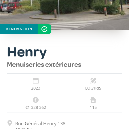
RÉNOVATION
STATUT
TERMINÉ
Henry
Menuiseries extérieures
2023
LOG'IRIS
€1 328 362
115
Adresse
Rue Général Henry 138