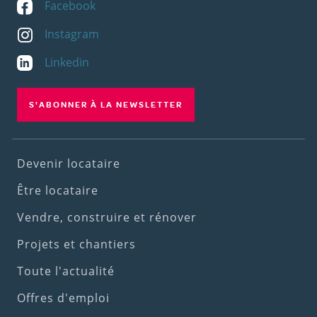
Facebook
Instagram
Linkedin
S'ABONNER À LA NEWSLETTER
Footer
Devenir locataire
(1st
Être locataire
menu)
Vendre, construire et rénover
Projets et chantiers
Toute l'actualité
Offres d'emploi