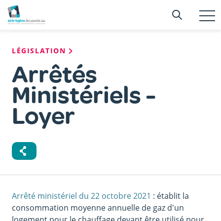
Aller
Searc
Recherc
au
T
n
contenu
principal
Fil
LÉGISLATION
d'Ariane
Arrêtés
Ministériels -
Loyer
Arrêté ministériel du 22 octobre 2021
: établit la
consommation moyenne annuelle de gaz d'un
logement pour le chauffage devant être utilisé pour