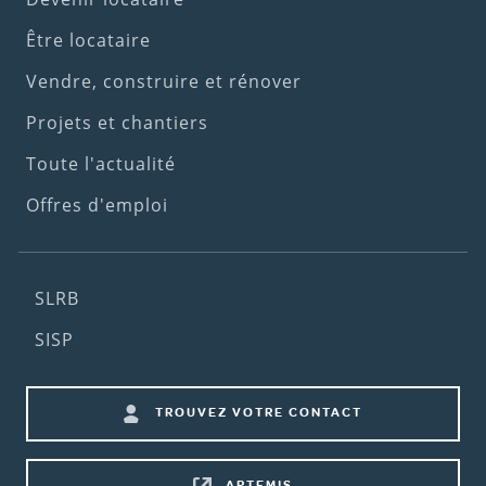
Footer
(1st
Être locataire
menu)
Vendre, construire et rénover
Projets et chantiers
Toute l'actualité
Offres d'emploi
Footer
SLRB
(2nd
SISP
menu)
Footer
TROUVEZ VOTRE CONTACT
shortcuts
ARTEMIS