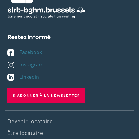
Restez informé
Facebook
Instagram
Linkedin
S'ABONNER À LA NEWSLETTER
Footer
Devenir locataire
(1st
Être locataire