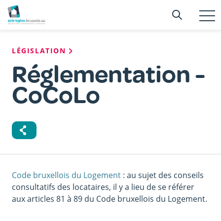
Aller
Searc
Recherc
au
T
n
contenu
principal
Fil
LÉGISLATION
d'Ariane
Réglementation -
CoCoLo
Code bruxellois du Logement
: au sujet des conseils
consultatifs des locataires, il y a lieu de se référer
aux articles 81 à 89 du Code bruxellois du Logement.