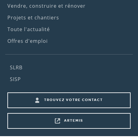
menu)
Vendre, construire et rénover
Projets et chantiers
Toute l'actualité
Offres d'emploi
Footer
SLRB
(2nd
SISP
menu)
Footer
TROUVEZ VOTRE CONTACT
shortcuts
ARTEMIS