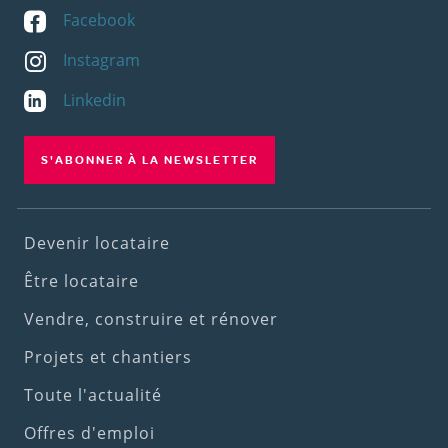
Facebook
Instagram
Linkedin
S'ABONNER À LA NEWSLETTER
Footer
Devenir locataire
(1st
Être locataire
menu)
Vendre, construire et rénover
Projets et chantiers
Toute l'actualité
Offres d'emploi