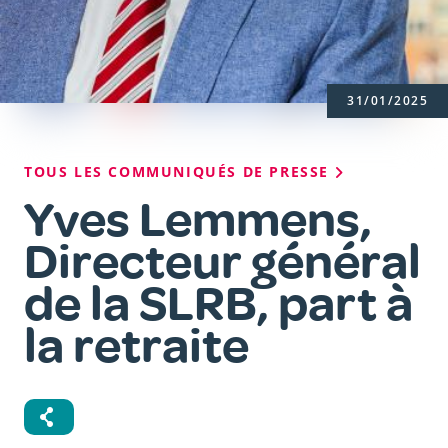
31/01/2025
Fil
TOUS LES COMMUNIQUÉS DE PRESSE
d'Ariane
Yves Lemmens,
Directeur général
de la SLRB, part à
la retraite