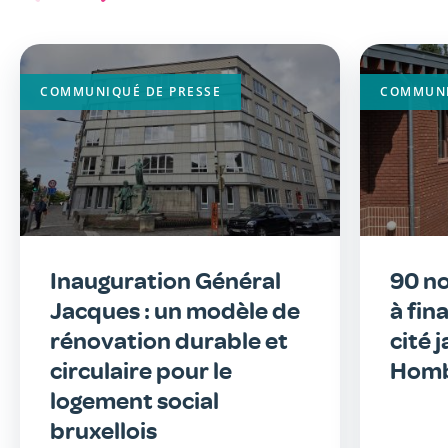
Image
Image
principale
principa
COMMUNIQUÉ DE PRESSE
COMMUNI
Inauguration Général
90 n
Jacques : un modèle de
à fin
rénovation durable et
cité 
circulaire pour le
Homb
logement social
bruxellois