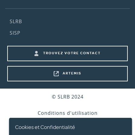
Footer
SLRB
(2nd
SISP
menu)
Footer
TROUVEZ VOTRE CONTACT
shortcuts
ARTEMIS
Bottom
© SLRB 2024
footer
Conditions d'utilisation
Cookies et Confidentialité
Vie privée