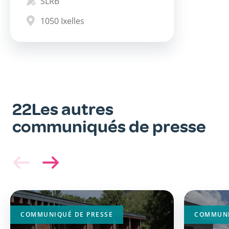
SLRB
1050
Ixelles
22Les autres
communiqués de presse
Image
Image
principale
principa
COMMUNIQUÉ DE PRESSE
COMMUNI