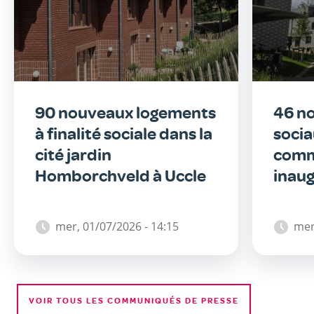
90 nouveaux logements
46 n
à finalité sociale dans la
socia
cité jardin
comm
Homborchveld à Uccle
inaug
mer, 01/07/2026 - 14:15
mer
VOIR TOUS LES COMMUNIQUÉS DE PRESSE