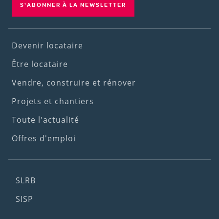
S'ABONNER À LA NEWSLETTER
Footer
Devenir locataire
(1st
Être locataire
menu)
Vendre, construire et rénover
Projets et chantiers
Toute l'actualité
Offres d'emploi
Footer
SLRB
(2nd
SISP
menu)