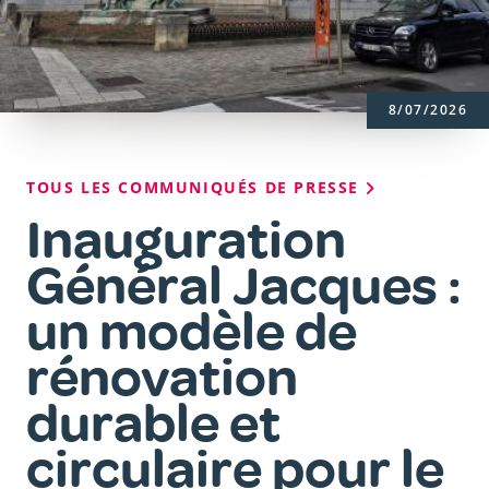
8/07/2026
Fil
TOUS LES COMMUNIQUÉS DE PRESSE
d'Ariane
Inauguration
Général Jacques :
un modèle de
rénovation
durable et
circulaire pour le