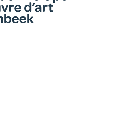
vre d’art
enbeek