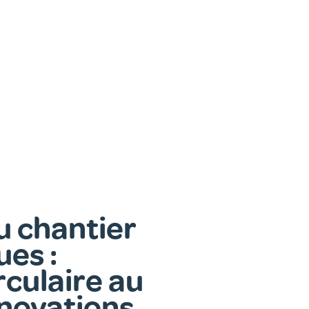
 chantier
es :
rculaire au
énovations