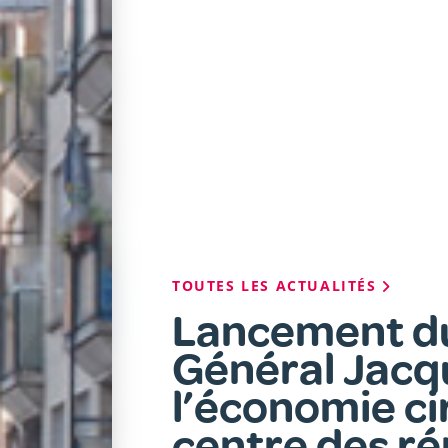
Fil
TOUTES LES ACTUALITÉS
d'Ariane
Lancement du
Général Jacqu
l’économie ci
centre des r