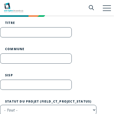
Aller
Searc
Recherc
au
T
RÉNOVATION
RÉNOVATION
RÉNOVATION
RÉNOVATION
EN COURS
TERMINÉ
TERMINÉ
TERMINÉ
TERMINÉ
n
contenu
principal
TITRE
COMMUNE
SISP
STATUT DU PROJET (FIELD_CT_PROJECT_STATUS)