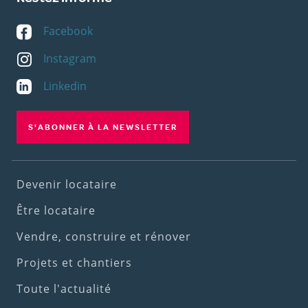
Facebook
Instagram
Linkedin
S'ABONNER À LA NEWSLETTER
Footer
Devenir locataire
(1st
Être locataire
menu)
Vendre, construire et rénover
Projets et chantiers
Toute l'actualité