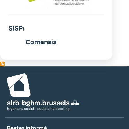
SISP:
Comensia
Image
Restez informé