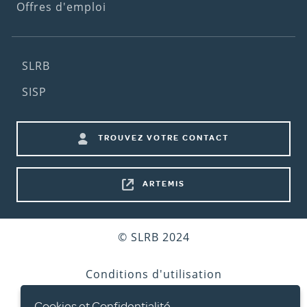
Offres d'emploi
Footer
SLRB
(2nd
SISP
menu)
Footer
TROUVEZ VOTRE CONTACT
shortcuts
ARTEMIS
Bottom
© SLRB 2024
footer
Conditions d'utilisation
Cookies et Confidentialité