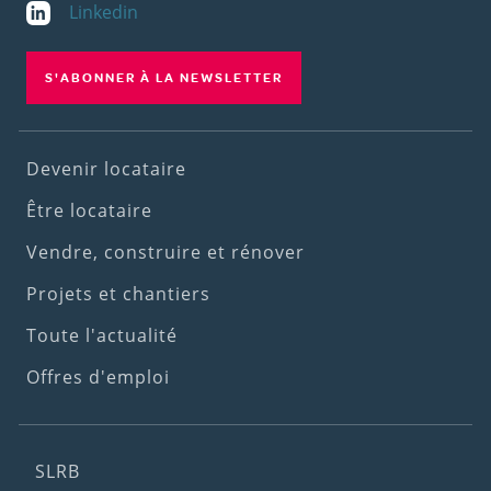
Linkedin
S'ABONNER À LA NEWSLETTER
Footer
Devenir locataire
(1st
Être locataire
menu)
Vendre, construire et rénover
Projets et chantiers
Toute l'actualité
Offres d'emploi
Footer
SLRB