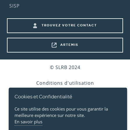
(2nd
SISP
menu)
Footer
TROUVEZ VOTRE CONTACT
shortcuts
ARTEMIS
Bottom
© SLRB 2024
footer
Conditions d'utilisation
Cookies et Confidentialité
Vie privée
Ce site utilise des cookies pour vous garantir la
Cookies
meilleure expérience sur notre site.
En savoir plus
Accessibilité