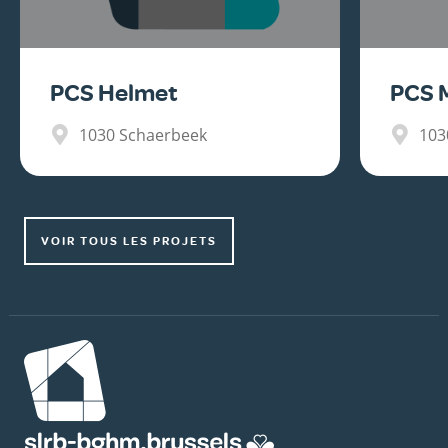
PCS Helmet
PCS 
1030
Schaerbeek
103
VOIR TOUS LES PROJETS
Image