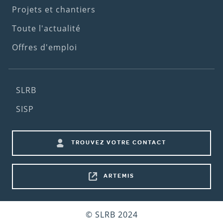
Projets et chantiers
Toute l'actualité
Offres d'emploi
Footer
SLRB
(2nd
SISP
menu)
Footer
TROUVEZ VOTRE CONTACT
shortcuts
ARTEMIS
Bottom
© SLRB 2024