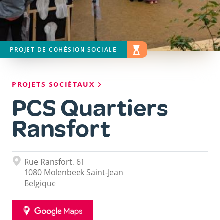
PROJET DE COHÉSION SOCIALE
STATUT DU PROJET
EN COURS
Fil
PROJETS SOCIÉTAUX
d'Ariane
PCS Quartiers
Ransfort
Adresse
Rue Ransfort, 61
1080
Molenbeek Saint-Jean
Belgique
GOOGLE
MAPS