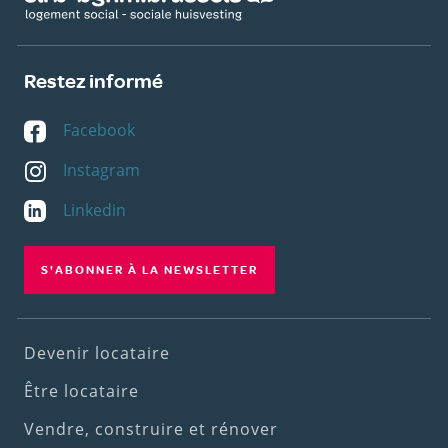
Restez informé
Facebook
Instagram
Linkedin
S'ABONNER À LA NEWSLETTER
Footer
Devenir locataire
(1st
Être locataire
menu)
Vendre, construire et rénover