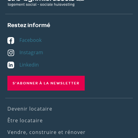
Restez informé
Facebook
Instagram
Linkedin
S'ABONNER À LA NEWSLETTER
Footer
Devenir locataire
(1st
Être locataire
menu)
Vendre, construire et rénover