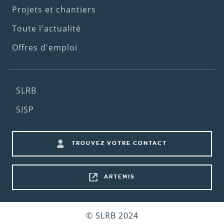
Projets et chantiers
Toute l'actualité
Offres d'emploi
Footer
SLRB
(2nd
SISP
menu)
Footer
TROUVEZ VOTRE CONTACT
shortcuts
ARTEMIS
Bottom
© SLRB 2024