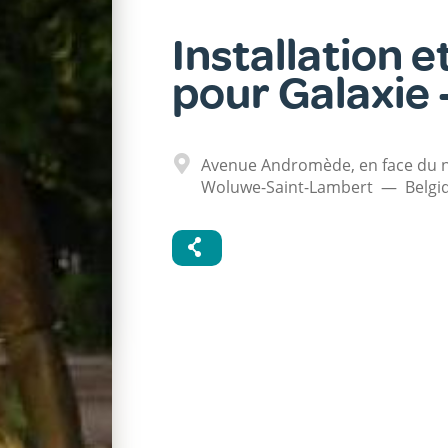
Installation e
pour Galaxie 
Adresse
Avenue Andromède, en face du 
Woluwe-Saint-Lambert
Belgi