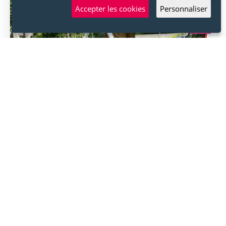
Accepter les cookies
Personnaliser
Back
to
top