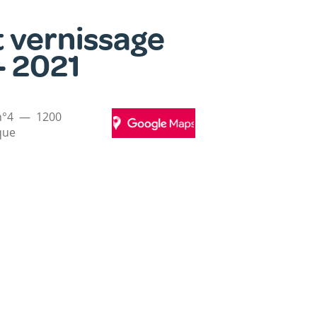
t vernissage
- 2021
n°4
1200
GOOGLE
que
MAPS