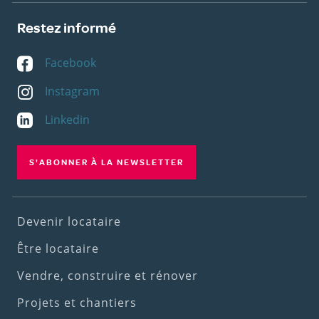
Restez informé
Facebook
Instagram
Linkedin
S'ABONNER À LA NEWSLETTER
Footer
Devenir locataire
(1st
Être locataire
menu)
Vendre, construire et rénover
Projets et chantiers