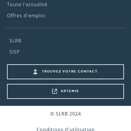
Toute l'actualité
Offres d'emploi
Footer
SLRB
(2nd
SISP
menu)
Footer
TROUVEZ VOTRE CONTACT
shortcuts
ARTEMIS
Bottom
© SLRB 2024
footer
Conditions d'utilisation