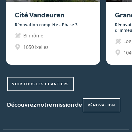
Cité Vandeuren
Gran
Rénovation complète - Phase 3
Rénovat
d'immeu
Binhôme
Log'
1050
Ixelles
104
VOIR TOUS LES CHANTIERS
Découvrez notre mission de
RÉNOVATION