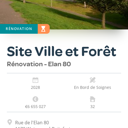
RÉNOVATION
STATUT
EN ÉTUDE
Site Ville et Forêt
Rénovation - Elan 80
2028
En Bord de Soignes
€6 655 027
32
Adresse
Rue de l'Elan 80