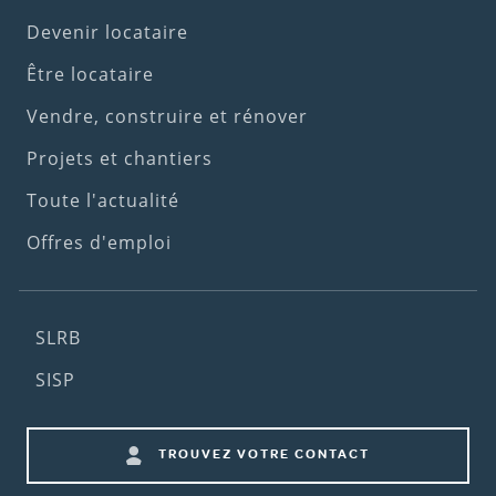
Footer
Devenir locataire
(1st
Être locataire
menu)
Vendre, construire et rénover
Projets et chantiers
Toute l'actualité
Offres d'emploi
Footer
SLRB
(2nd
SISP
menu)
Footer
TROUVEZ VOTRE CONTACT
shortcuts