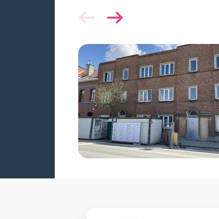
Image
SISP