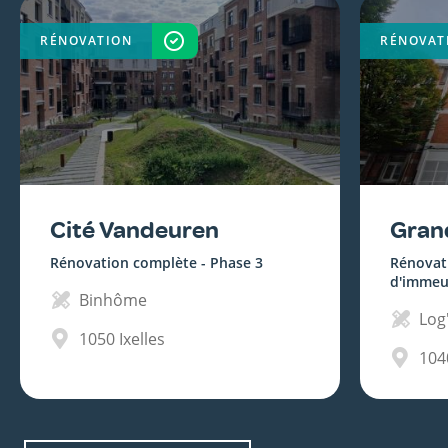
RÉNOVATION
TERMINÉ
RÉNOVAT
Cité Vandeuren
Gran
Rénovation complète - Phase 3
Rénovat
d'immeu
Binhôme
Log'
1050
Ixelles
104