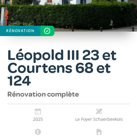
RÉNOVATION
STATUT
TERMINÉ
Léopold III 23 et
Courtens 68 et
124
Rénovation complète
2025
Le Foyer Schaerbeekois