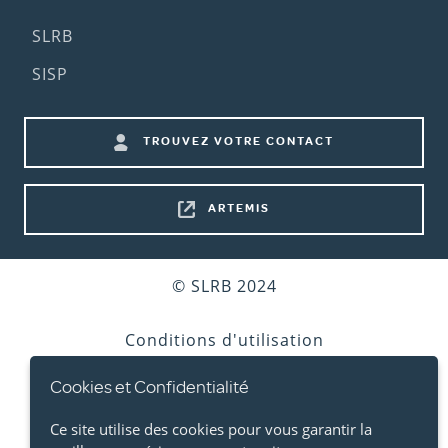
Footer
SLRB
(2nd
SISP
menu)
Footer
TROUVEZ VOTRE CONTACT
shortcuts
ARTEMIS
Bottom
© SLRB 2024
footer
Conditions d'utilisation
Cookies et Confidentialité
Vie privée
Ce site utilise des cookies pour vous garantir la
Cookies