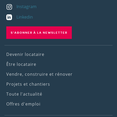
Instagram
Linkedin
S'ABONNER À LA NEWSLETTER
Footer
Devenir locataire
(1st
Être locataire
menu)
Vendre, construire et rénover
Projets et chantiers
Toute l'actualité
Offres d'emploi