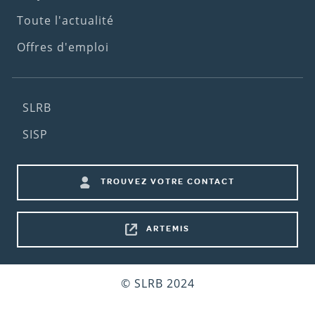
Toute l'actualité
Offres d'emploi
Footer
SLRB
(2nd
SISP
menu)
Footer
TROUVEZ VOTRE CONTACT
shortcuts
ARTEMIS
Bottom
© SLRB 2024
footer