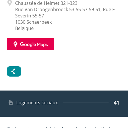
Adresse
Chaussée de Helmet 321-323
Rue Van Droogenbroeck 53-55-57-59-61, Rue F
Séverin 55-57
1030
Schaerbeek
Belgique
GOOGLE
MAPS
41
Type
Logements sociaux
de
logement