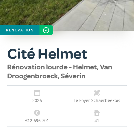
RÉNOVATION
STATUT
TERMINÉ
Cité Helmet
Rénovation lourde - Helmet, Van
Droogenbroeck, Séverin
2026
Le Foyer Schaerbeekois
€12 696 701
41