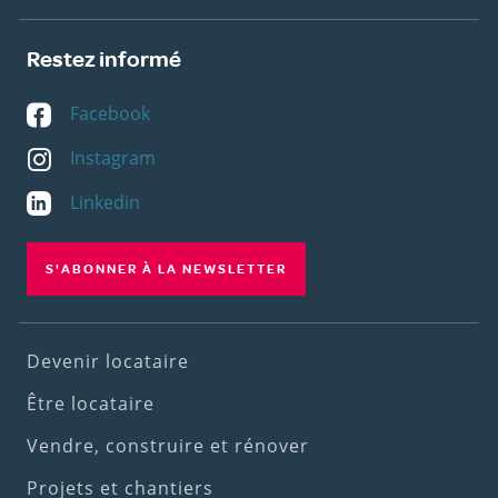
Restez informé
Facebook
Instagram
Linkedin
S'ABONNER À LA NEWSLETTER
Footer
Devenir locataire
(1st
Être locataire
menu)
Vendre, construire et rénover
Projets et chantiers