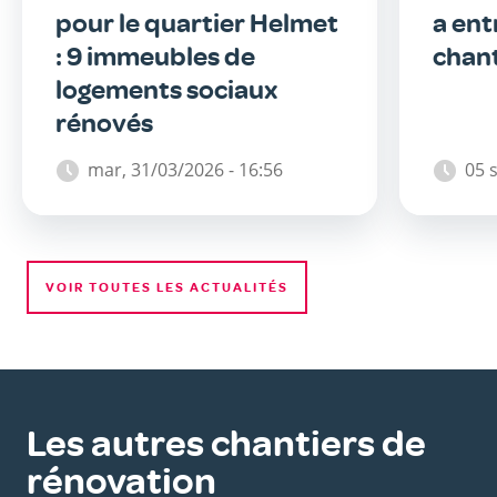
pour le quartier Helmet
a ent
: 9 immeubles de
chant
logements sociaux
rénovés
mar, 31/03/2026 - 16:56
05 
VOIR TOUTES LES ACTUALITÉS
Les autres chantiers de
rénovation